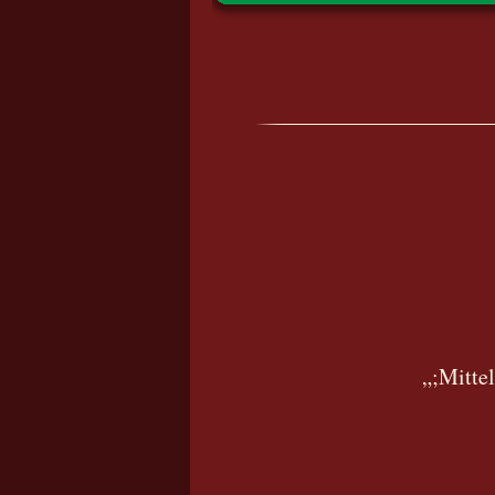
„;Mitte